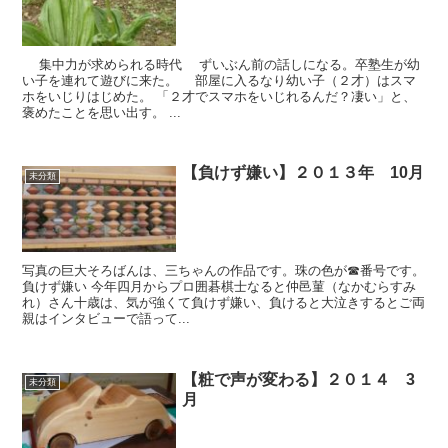
集中力が求められる時代 ずいぶん前の話しになる。卒塾生が幼
い子を連れて遊びに来た。 部屋に入るなり幼い子（２才）はスマ
ホをいじりはじめた。 「２才でスマホをいじれるんだ？凄い」と、
褒めたことを思い出す。 ...
【負けず嫌い】２０１３年 10月
未分類
写真の巨大そろばんは、三ちゃんの作品です。珠の色が☎番号です。
負けず嫌い 今年四月からプロ囲碁棋士なると仲邑菫（なかむらすみ
れ）さん十歳は、気が強くて負けず嫌い、負けると大泣きするとご両
親はインタビューで語って...
【粧で声が変わる】２０１４ 3
未分類
月