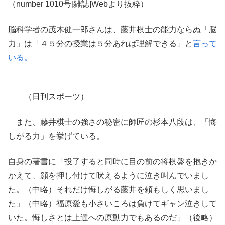
（number 1010号[雑誌]Webより抜粋）
脳科学者の茂木健一郎さんは、藤井棋士の能力ならぬ「脳
力」は「４５分の授業は５分あれば理解できる」と
言って
いる。
（日刊スポーツ）
また、藤井棋士の強さの秘密に師匠の杉本八段は、「悔
しがる力」を挙げている。
自身の著書に「投了すると同時に目の前の将棋盤を抱きか
かえて、顔を押し付けて吠えるように泣き叫んでいまし
た。（中略）それだけ悔しがる藤井を頼もしく思いまし
た」（中略）福原愛も小さいころは負けてギャン泣きして
いた。悔しさとは上達への原動力でもあるのだ」（後略）