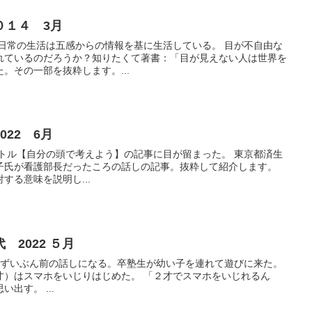
０１４ 3月
日常の生活は五感からの情報を基に生活している。 目が不自由な
れているのだろうか？知りたくて著書：「目が見えない人は世界を
。その一部を抜粋します。...
22 6月
ル【自分の頭で考えよう】の記事に目が留まった。 東京都済生
子氏が看護部長だったころの話しの記事。抜粋して紹介します。
する意味を説明し...
2022 ５月
いぶん前の話しになる。卒塾生が幼い子を連れて遊びに来た。
）はスマホをいじりはじめた。 「２才でスマホをいじれるん
出す。 ...