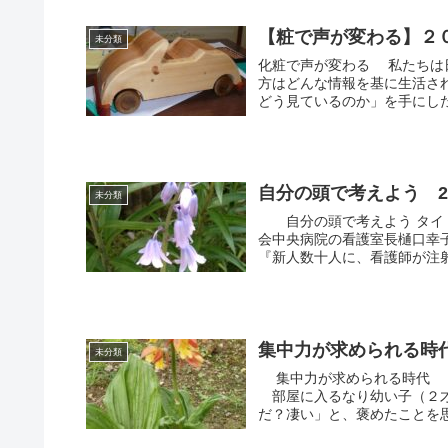
【粧で声が変わる】２
未分類
化粧で声が変わる 私たちは
方はどんな情報を基に生活さ
どう見ているのか」を手にした
自分の頭で考えよう 20
未分類
自分の頭で考えよう タイト
会中央病院の看護室長樋口幸
『新人数十人に、看護師が注射
集中力が求められる時代 
未分類
集中力が求められる時代 ず
部屋に入るなり幼い子（２才
だ？凄い」と、褒めたことを思い