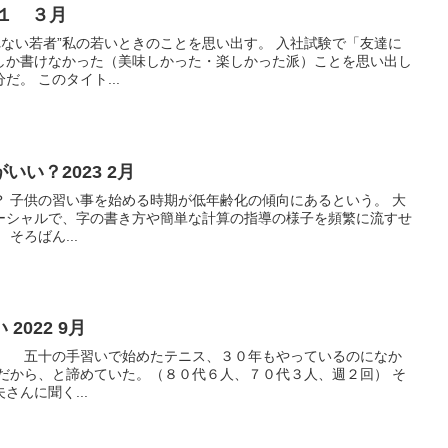
１ ３月
ない若者”私の若いときのことを思い出す。 入社試験で「友達に
しか書けなかった（美味しかった・楽しかった派）ことを思い出し
。 このタイト...
いい？2023 2月
？ 子供の習い事を始める時期が低年齢化の傾向にあるという。 大
ーシャルで、字の書き方や簡単な計算の指導の様子を頻繁に流すせ
そろばん...
022 9月
五十の手習いで始めたテニス、３０年もやっているのになか
齢だから、と諦めていた。（８０代６人、７０代３人、週２回） そ
んに聞く...